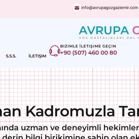
info@avrupagozgaziemir.com
BIZIMLE İLETIŞIME GEÇIN
+90 (507) 460 00 80
S.S.S.
İLETIŞIM
an Kadromuzla Tan
lanında uzman ve deneyimli hekimle
a derin bilgi birikimine sahip olan e