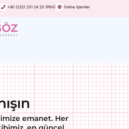
+90 (232) 251 24 25 (PBX)
Online İşlemler
ışın
rimize emanet. Her
kibimiz, en güncel