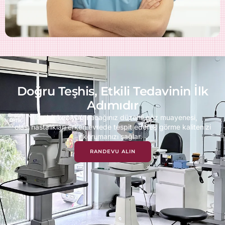
Doğru Teşhis, Etkili Tedavinin İlk
Adımıdır
Yılda bir kez yaptıracağınız düzenli göz muayenesi,
olası hastalıkları erken evrede tespit ederek görme kalitenizi
korumanızı sağlar.
RANDEVU ALIN